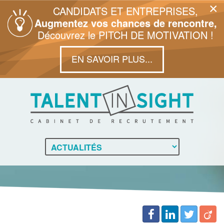
×
CANDIDATS ET ENTREPRISES,
Augmentez vos chances de rencontre,
Découvrez le PITCH DE MOTIVATION !
EN SAVOIR PLUS...