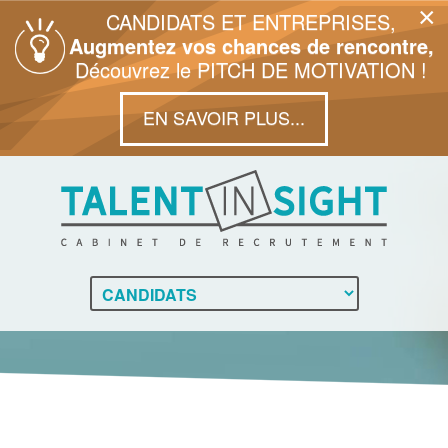
×
CANDIDATS ET ENTREPRISES,
Augmentez vos chances de rencontre,
Découvrez le PITCH DE MOTIVATION !
EN SAVOIR PLUS...