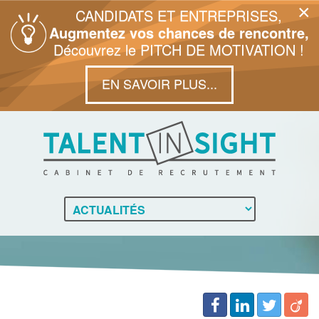
×
CANDIDATS ET ENTREPRISES,
Augmentez vos chances de rencontre,
Découvrez le PITCH DE MOTIVATION !
EN SAVOIR PLUS...