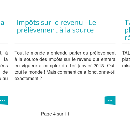
Impôts sur le revenu - Le
TALENT IN SIGHT lance sa
prélèvement à la source
p
r
t, à
Tout le monde a entendu parler du prélèvement
TAL
t la
à la source des impôts sur le revenu qui entrera
pla
nées
en vigueur à compter du 1er janvier 2018. Oui,
mis
s de
tout le monde ! Mais comment cela fonctionne-t-il
e au
exactement ?
Page 4 sur 11