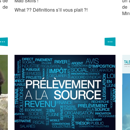
s de
Mad Skills !
un 
 de
de 
What ?? Définitions s’il vous plait ?!
Min