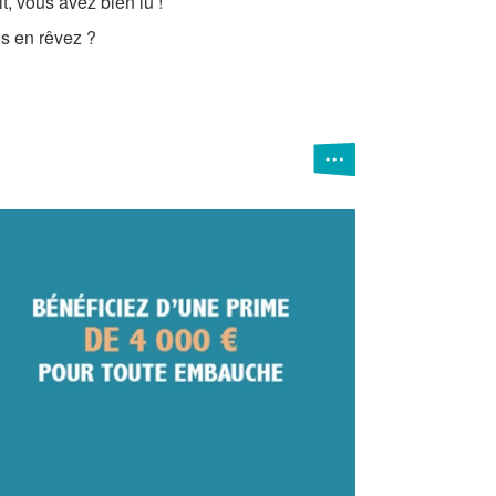
it, vous avez bien lu !
s en rêvez ?