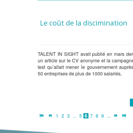
Le coût de la discimination
TALENT IN SIGHT avait publié en mars der
un article sur le CV anonyme et la campagn
test qu’allait mener le gouvernement auprè
50 entreprises de plus de 1000 salariés,
1
2
3
...
5
6
7
8
9
...