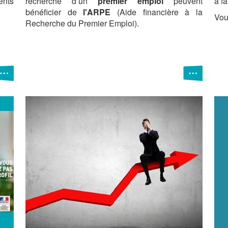
ents
recherche d’un
premier emploi
peuvent
à fa
bénéficier de
l'ARPE
(Aide financière à la
Vou
Recherche du Premier Emploi).