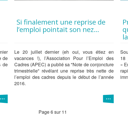
Si finalement une reprise de
Prime « Embauche PME »,
l’emploi pointait son nez…
q
l
nier
Le 20 juillet dernier (eh oui, vous étiez en
Sou
e de
vacances !), l’Association Pour l’Emploi des
18 
s de
Cadres (APEC) a publié sa "Note de conjoncture
« E
trimestrielle" révélant une reprise très nette de
ra
l’emploi des cadres depuis le début de l’année
imm
2016.
Page 6 sur 11