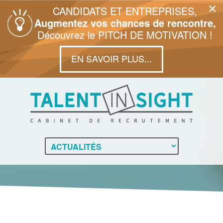
×
CANDIDATS ET ENTREPRISES,
Augmentez vos chances de rencontre,
Découvrez le PITCH DE MOTIVATION !
EN SAVOIR PLUS...