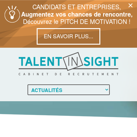
×
CANDIDATS ET ENTREPRISES,
Augmentez vos chances de rencontre,
Découvrez le PITCH DE MOTIVATION !
EN SAVOIR PLUS...